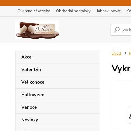
Ověřeno zákazníky
Obchodní podmínky
Jak nakupovat
Ko
Úvod
P
Akce
Vykr
Valentýn
Velikonoce
Halloween
Vánoce
Novinky