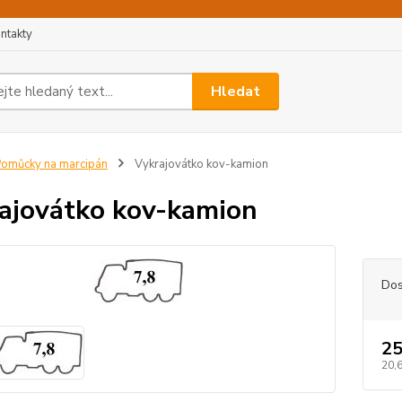
ntakty
Hledat
omůcky na marcipán
Vykrajovátko kov-kamion
ajovátko kov-kamion
Dos
25
20,