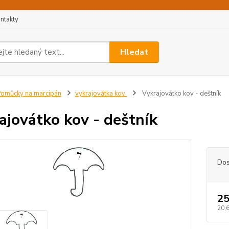
ntakty
Hledat
omůcky na marcipán
vykrajovátka kov
Vykrajovátko kov - deštník
ajovátko kov - deštník
Dos
25
20,