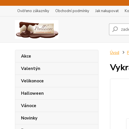
Ověřeno zákazníky
Obchodní podmínky
Jak nakupovat
Ko
Úvod
P
Akce
Vykr
Valentýn
Velikonoce
Halloween
Vánoce
Novinky