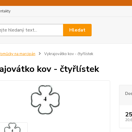
ntakty
Hledat
omůcky na marcipán
Vykrajovátko kov - čtyřlístek
ajovátko kov - čtyřlístek
Dos
25
20,