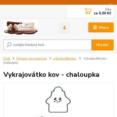
0
ks
za
0,00 Kč
Menu
Hledat
Úvod
Pomůcky na marcipán
vykrajovátka kov
Vykrajovátko kov -
chaloupka
Vykrajovátko kov - chaloupka