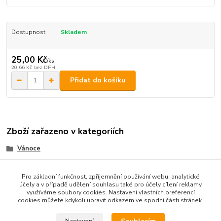
Dostupnost
Skladem
25,00 Kč
/
ks
20,66 Kč
bez DPH
Přidat do košíku
Zboží zařazeno v kategoriích
Vánoce
vykrajovátka kov
Pro základní funkčnost, zpříjemnění používání webu, analytické
účely a v případě udělení souhlasu také pro účely cílení reklamy
využíváme soubory cookies. Nastavení vlastních preferencí
cookies můžete kdykoli upravit odkazem ve spodní části stránek.
Podle zákona o evidenci tržeb je prodávající od 1.3.2017 povinen
vystavit kupujícímu účtenku. Zároveň je povinen zaevidovat