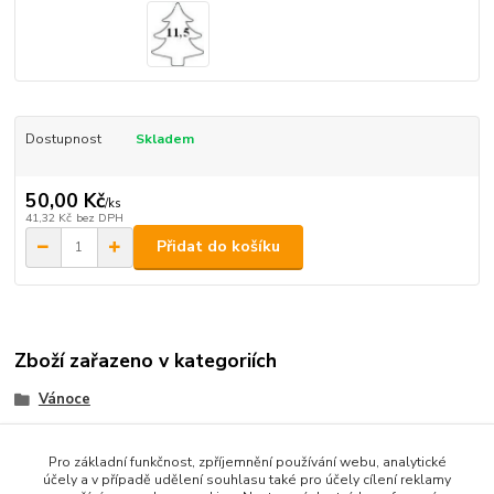
Dostupnost
Skladem
50,00 Kč
/
ks
41,32 Kč
bez DPH
Přidat do košíku
Zboží zařazeno v kategoriích
Vánoce
vykrajovátka kov
Pro základní funkčnost, zpříjemnění používání webu, analytické
účely a v případě udělení souhlasu také pro účely cílení reklamy