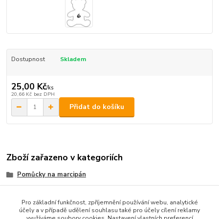
Dostupnost
Skladem
25,00 Kč
/
ks
20,66 Kč
bez DPH
Přidat do košíku
Zboží zařazeno v kategoriích
Pomůcky na marcipán
vykrajovátka kov
Pro základní funkčnost, zpříjemnění používání webu, analytické
účely a v případě udělení souhlasu také pro účely cílení reklamy
využíváme soubory cookies. Nastavení vlastních preferencí