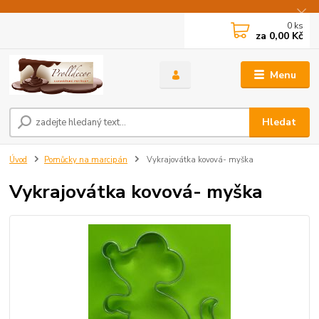
0
ks
za
0,00 Kč
Menu
Hledat
Úvod
Pomůcky na marcipán
Vykrajovátka kovová- myška
Vykrajovátka kovová- myška