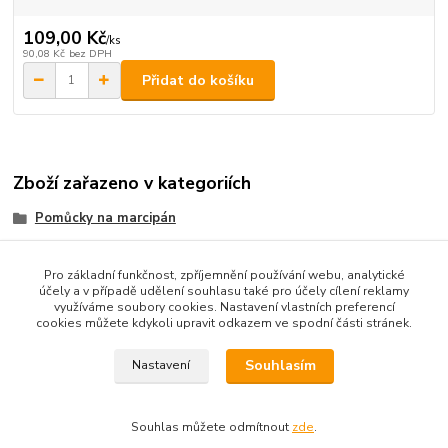
109,00 Kč
/
ks
90,08 Kč
bez DPH
Přidat do košíku
Zboží zařazeno v kategoriích
Pomůcky na marcipán
vykrajovače
Pro základní funkčnost, zpříjemnění používání webu, analytické
účely a v případě udělení souhlasu také pro účely cílení reklamy
využíváme soubory cookies. Nastavení vlastních preferencí
cookies můžete kdykoli upravit odkazem ve spodní části stránek.
Podle zákona o evidenci tržeb je prodávající od 1.3.2017 povinen
vystavit kupujícímu účtenku. Zároveň je povinen zaevidovat
Souhlasím
Nastavení
přijatou tržbu u správce daně online; v případě technického
výpadku pak nejpozději do 48 hodin.
Souhlas můžete odmítnout
zde
.
Vytvořeno na
Eshop-rychle.cz