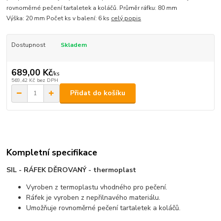
rovnoměrné pečení tartaletek a koláčů. Průměr ráfku: 80 mm
Výška: 20 mm Počet ks v balení: 6 ks
celý popis
Dostupnost
Skladem
689,00 Kč
/
ks
569,42 Kč
bez DPH
Přidat do košíku
Kompletní specifikace
SIL - RÁFEK DĚROVANÝ - thermoplast
Vyroben z termoplastu vhodného pro pečení.
Ráfek je vyroben z nepřilnavého materiálu.
Umožňuje rovnoměrné pečení tartaletek a koláčů.