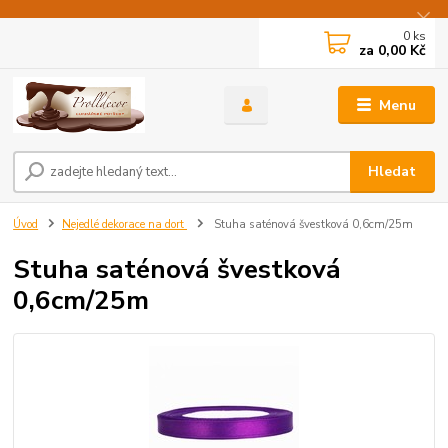
0
ks
za
0,00 Kč
Menu
Hledat
Úvod
Nejedlé dekorace na dort
Stuha saténová švestková 0,6cm/25m
Stuha saténová švestková
0,6cm/25m