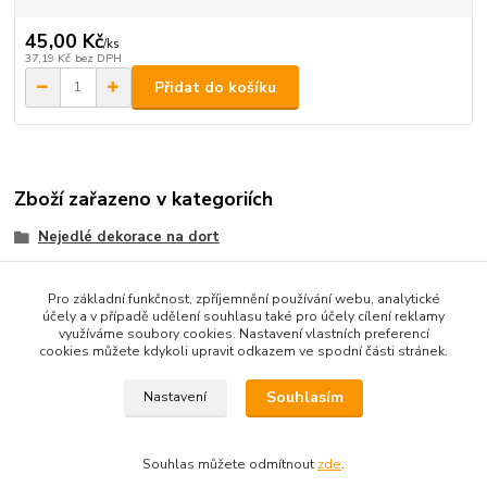
45,00 Kč
/
ks
37,19 Kč
bez DPH
Přidat do košíku
Zboží zařazeno v kategoriích
Nejedlé dekorace na dort
stuhy
Pro základní funkčnost, zpříjemnění používání webu, analytické
účely a v případě udělení souhlasu také pro účely cílení reklamy
využíváme soubory cookies. Nastavení vlastních preferencí
cookies můžete kdykoli upravit odkazem ve spodní části stránek.
Podle zákona o evidenci tržeb je prodávající od 1.3.2017 povinen
vystavit kupujícímu účtenku. Zároveň je povinen zaevidovat
Souhlasím
Nastavení
přijatou tržbu u správce daně online; v případě technického
výpadku pak nejpozději do 48 hodin.
Souhlas můžete odmítnout
zde
.
Vytvořeno na
Eshop-rychle.cz