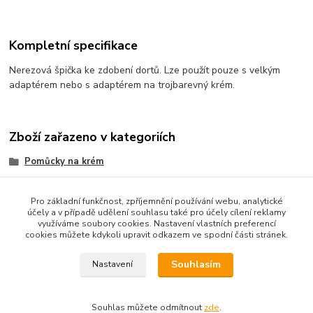
Kompletní specifikace
Nerezová špička ke zdobení dortů. Lze použít pouze s velkým
adaptérem nebo s adaptérem na trojbarevný krém.
Zboží zařazeno v kategoriích
Pomůcky na krém
trezírovací špičky
Pro základní funkčnost, zpříjemnění používání webu, analytické
účely a v případě udělení souhlasu také pro účely cílení reklamy
využíváme soubory cookies. Nastavení vlastních preferencí
cookies můžete kdykoli upravit odkazem ve spodní části stránek.
Podle zákona o evidenci tržeb je prodávající od 1.3.2017 povinen
vystavit kupujícímu účtenku. Zároveň je povinen zaevidovat
Souhlasím
Nastavení
přijatou tržbu u správce daně online; v případě technického
výpadku pak nejpozději do 48 hodin.
Souhlas můžete odmítnout
zde
.