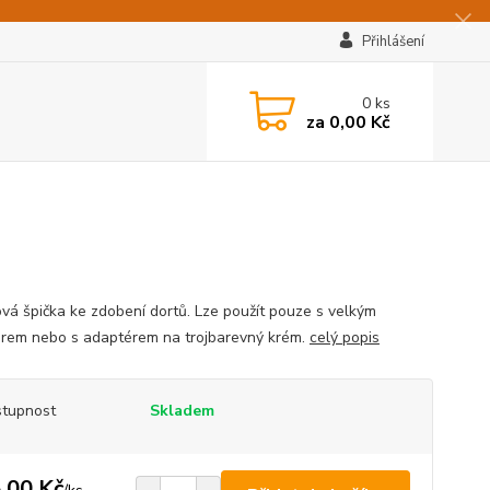
Přihlášení
0
ks
za
0,00 Kč
vá špička ke zdobení dortů. Lze použít pouze s velkým
rem nebo s adaptérem na trojbarevný krém.
celý popis
tupnost
Skladem
,00 Kč