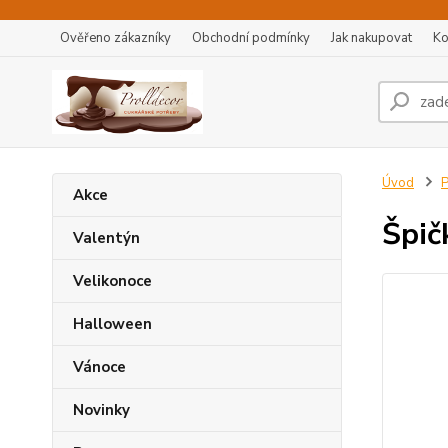
Ověřeno zákazníky
Obchodní podmínky
Jak nakupovat
Ko
Úvod
P
Akce
Špič
Valentýn
Velikonoce
Halloween
Vánoce
Novinky