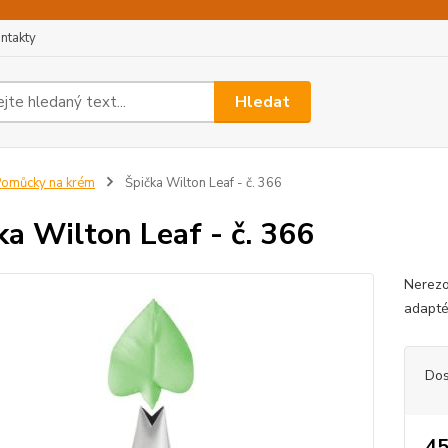
ntakty
Hledat
omůcky na krém
Špička Wilton Leaf - č. 366
ka Wilton Leaf - č. 366
Nerezo
adapté
Dos
45