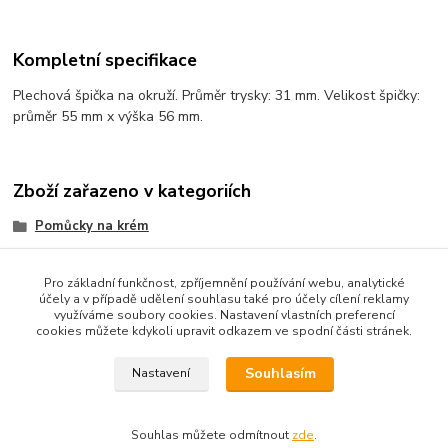
Kompletní specifikace
Plechová špička na okruží. Průměr trysky: 31 mm. Velikost špičky:
průměr 55 mm x výška 56 mm.
Zboží zařazeno v kategoriích
Pomůcky na krém
trezírovací špičky
Pro základní funkčnost, zpříjemnění používání webu, analytické
účely a v případě udělení souhlasu také pro účely cílení reklamy
využíváme soubory cookies. Nastavení vlastních preferencí
cookies můžete kdykoli upravit odkazem ve spodní části stránek.
Podle zákona o evidenci tržeb je prodávající od 1.3.2017 povinen
vystavit kupujícímu účtenku. Zároveň je povinen zaevidovat
Souhlasím
Nastavení
přijatou tržbu u správce daně online; v případě technického
výpadku pak nejpozději do 48 hodin.
Souhlas můžete odmítnout
zde
.