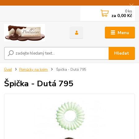
0
ks
za
0,00 Kč
Menu
Hledat
Úvod
Pomůcky na krém
Špička - Dutá 795
Špička - Dutá 795