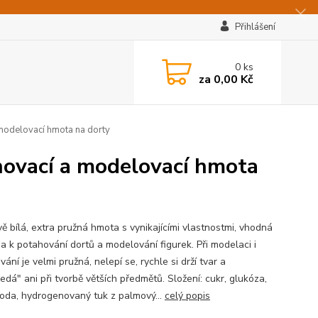
Přihlášení
0
ks
za
0,00 Kč
 modelovací hmota na dorty
hovací a modelovací hmota
ě bílá, extra pružná hmota s vynikajícími vlastnostmi, vhodná
a k potahování dortů a modelování figurek. Při modelaci i
ání je velmi pružná, nelepí se, rychle si drží tvar a
dá" ani při tvorbě větších předmětů. Složení: cukr, glukóza,
voda, hydrogenovaný tuk z palmový...
celý popis