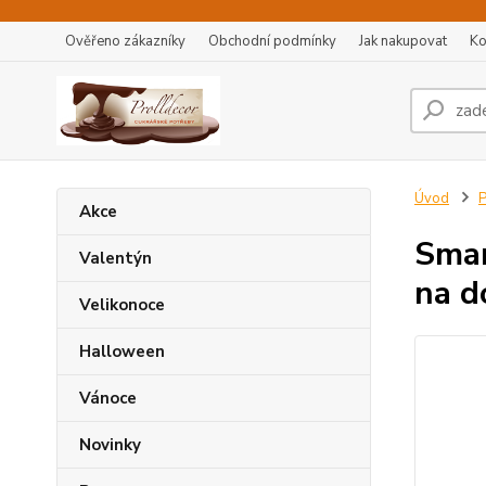
Ověřeno zákazníky
Obchodní podmínky
Jak nakupovat
Ko
Úvod
P
Akce
Smar
Valentýn
na d
Velikonoce
Halloween
Vánoce
Novinky