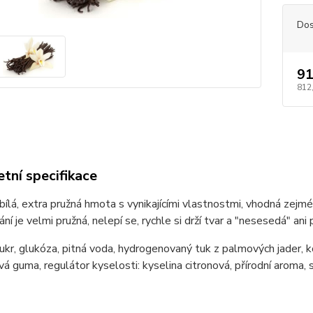
Dos
91
812
tní specifikace
ílá, extra pružná hmota s vynikajícími vlastnostmi, vhodná zejm
ání je velmi pružná, nelepí se, rychle si drží tvar a "nesesedá" an
cukr, glukóza, pitná voda, hydrogenovaný tuk z palmových jader, 
á guma, regulátor kyselosti: kyselina citronová, přírodní aroma,