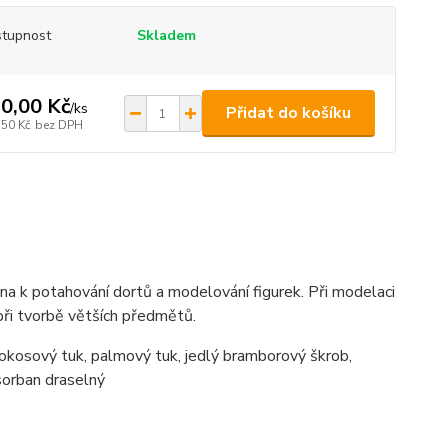
tupnost
Skladem
0,00 Kč
/
ks
Přidat do košíku
,50 Kč
bez DPH
éna k potahování dortů a modelování figurek. Při modelaci
i při tvorbě větších předmětů.
kokosový tuk, palmový tuk, jedlý bramborový škrob,
 sorban draselný