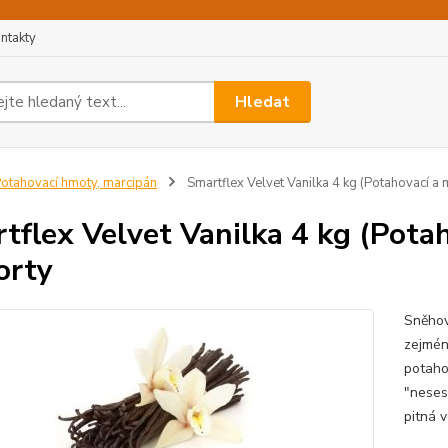
ntakty
Hledat
otahovací hmoty, marcipán
Smartflex Velvet Vanilka 4 kg (Potahovací a
tflex Velvet Vanilka 4 kg (Pota
orty
Sněhov
zejmén
potahov
"nesese
pitná 