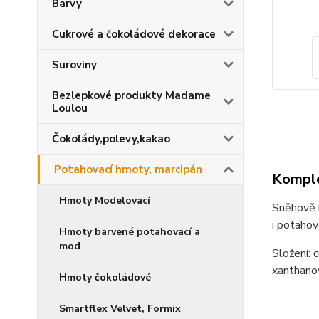
Barvy
Cukrové a čokoládové dekorace
Suroviny
Bezlepkové produkty Madame
Loulou
Čokolády,polevy,kakao
Potahovací hmoty, marcipán
Komple
Hmoty Modelovací
Sněhově b
i potahov
Hmoty barvené potahovací a
mod
Složení: 
xanthanov
Hmoty čokoládové
Smartflex Velvet, Formix