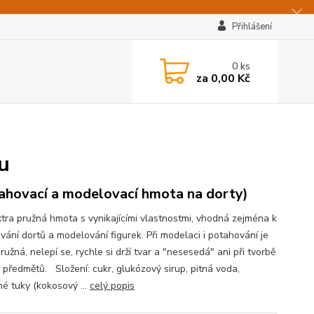
Přihlášení
0
ks
za
0,00 Kč
u
ahovací a modelovací hmota na dorty)
extra pružná hmota s vynikajícími vlastnostmi, vhodná zejména k
vání dortů a modelování figurek. Při modelaci i potahování je
ružná, nelepí se, rychle si drží tvar a "nesesedá" ani při tvorbě
h předmětů. Složení: cukr, glukózový sirup, pitná voda,
né tuky (kokosový ...
celý popis