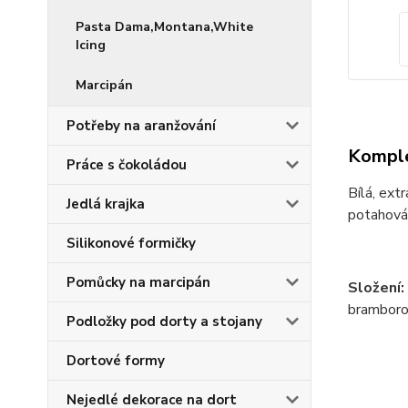
Pasta Dama,Montana,White
Icing
Marcipán
Potřeby na aranžování
Komple
Práce s čokoládou
Bílá, ext
Jedlá krajka
potahován
Silikonové formičky
Pomůcky na marcipán
Složení:
bramborov
Podložky pod dorty a stojany
Dortové formy
Nejedlé dekorace na dort