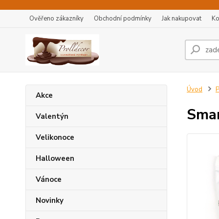
Ověřeno zákazníky
Obchodní podmínky
Jak nakupovat
Ko
Úvod
P
Akce
Smar
Valentýn
Velikonoce
Halloween
Vánoce
Novinky