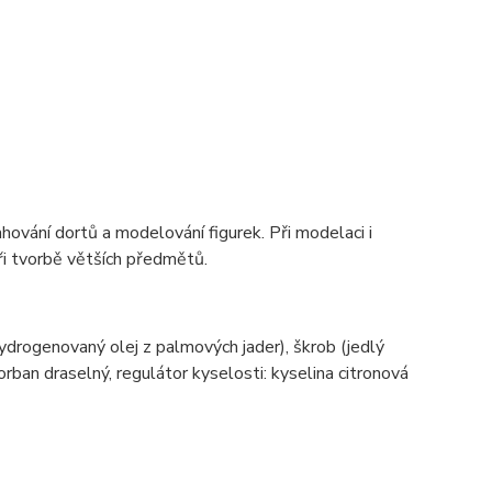
hování dortů a modelování figurek. Při modelaci i
při tvorbě větších předmětů.
hydrogenovaný olej z palmových jader), škrob (jedlý
ban draselný, regulátor kyselosti: kyselina citronová