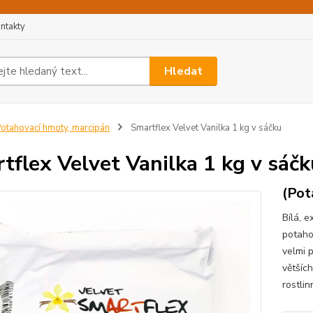
ntakty
Hledat
otahovací hmoty, marcipán
Smartflex Velvet Vanilka 1 kg v sáčku
tflex Velvet Vanilka 1 kg v sáčk
(Pot
Bílá, 
potaho
velmi p
většíc
rostlin