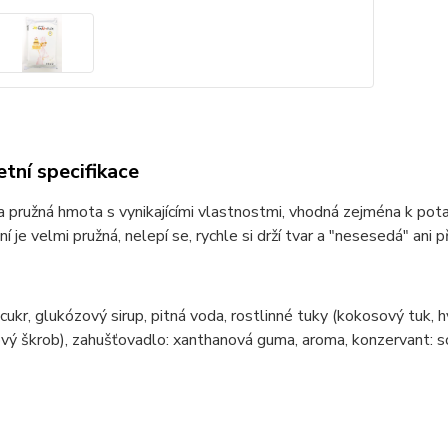
tní specifikace
ra pružná hmota s vynikajícími vlastnostmi, vhodná zejména k pota
í je velmi pružná, nelepí se, rychle si drží tvar a "nesesedá" ani 
cukr, glukózový sirup, pitná voda, rostlinné tuky (kokosový tuk, 
ý škrob), zahušťovadlo: xanthanová guma, aroma, konzervant: sor