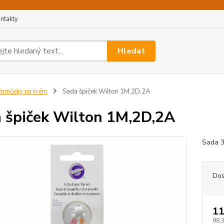
ntakty
Hledat
omůcky na krém
Sada špiček Wilton 1M,2D,2A
 špiček Wilton 1M,2D,2A
Sada 3
Dos
11
98,