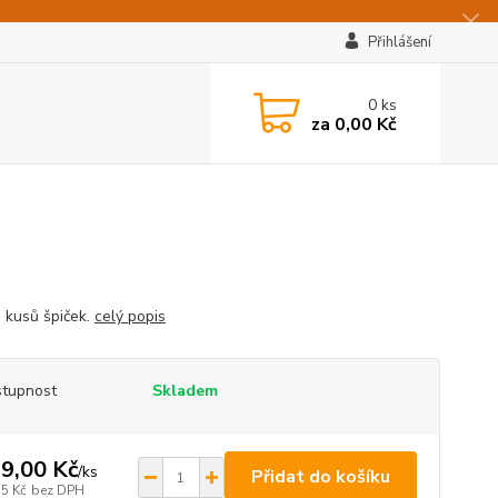
Přihlášení
0
ks
za
0,00 Kč
 kusů špiček.
celý popis
tupnost
Skladem
9,00 Kč
/
ks
Přidat do košíku
35 Kč
bez DPH