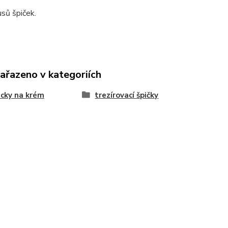
sů špiček.
zařazeno v kategoriích
cky na krém
trezírovací špičky