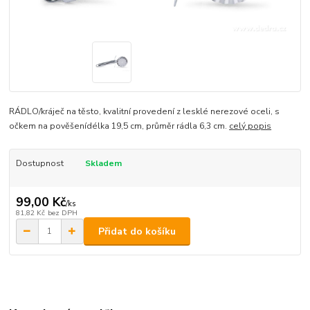
RÁDLO/kráječ na těsto, kvalitní provedení z lesklé nerezové oceli, s
očkem na pověšenídélka 19,5 cm, průměr rádla 6,3 cm.
celý popis
Dostupnost
Skladem
99,00 Kč
/
ks
81,82 Kč
bez DPH
Přidat do košíku