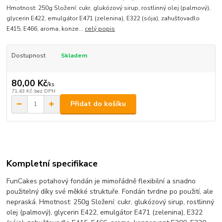
Hmotnost: 250g Složení: cukr, glukózový sirup, rostlinný olej (palmový),
glycerin E422, emulgátor E471 (zelenina), E322 (sója), zahušťovadlo
E415, E466, aroma, konze...
celý popis
Dostupnost
Skladem
80,00 Kč
/
ks
71,43 Kč
bez DPH
Přidat do košíku
Kompletní specifikace
FunCakes potahový fondán je mimořádně flexibilní a snadno
použitelný díky své měkké struktuře. Fondán tvrdne po použití, ale
nepraská. Hmotnost: 250g Složení: cukr, glukózový sirup, rostlinný
olej (palmový), glycerin E422, emulgátor E471 (zelenina), E322