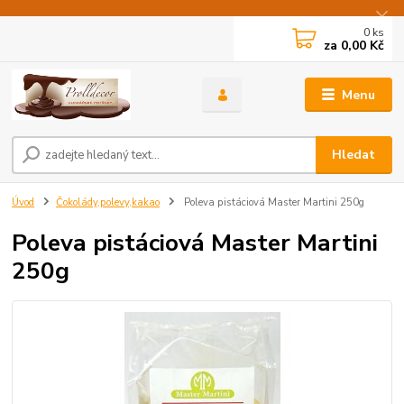
0
ks
za
0,00 Kč
Menu
Hledat
Úvod
Čokolády,polevy,kakao
Poleva pistáciová Master Martini 250g
Poleva pistáciová Master Martini
250g