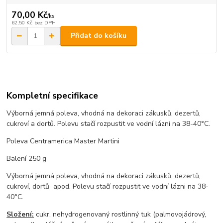
70,00 Kč
/
ks
62,50 Kč
bez DPH
Přidat do košíku
Kompletní specifikace
Výborná jemná poleva, vhodná na dekoraci zákusků, dezertů,
cukroví a dortů. Polevu stačí rozpustit ve vodní lázni na 38-40°C.
Poleva Centramerica Master Martini
Balení 250 g
Výborná jemná poleva, vhodná na dekoraci zákusků, dezertů,
cukroví, dortů apod. Polevu stačí rozpustit ve vodní lázni na 38-
40°C.
Složení:
cukr, nehydrogenovaný rostlinný tuk (palmovojádrový,