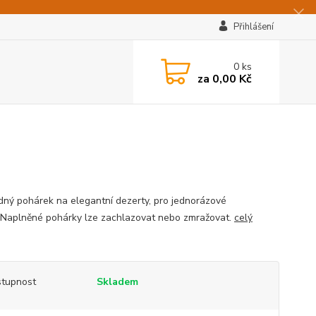
Přihlášení
0
ks
za
0,00 Kč
dný pohárek na elegantní dezerty, pro jednorázové
í.Naplněné pohárky lze zachlazovat nebo zmražovat.
celý
tupnost
Skladem