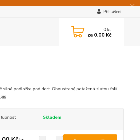
Přihlášení
0
ks
za
0,00 Kč
ě silná podložka pod dort. Oboustraně potažená zlatou folií.
opis
tupnost
Skladem
,00 Kč