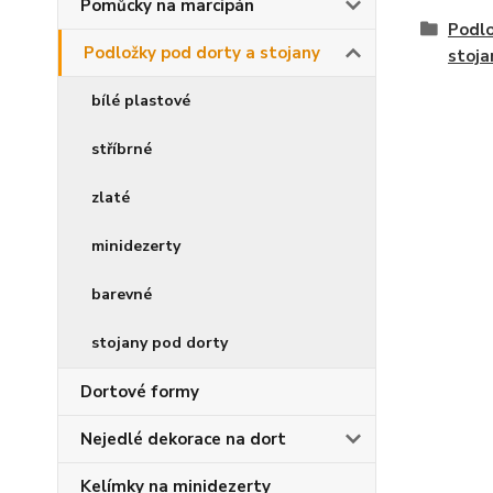
Pomůcky na marcipán
Podlo
Podložky pod dorty a stojany
stoja
bílé plastové
stříbrné
zlaté
minidezerty
barevné
stojany pod dorty
Dortové formy
Nejedlé dekorace na dort
Kelímky na minidezerty