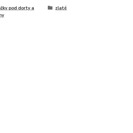
žky pod dorty a
zlaté
ny