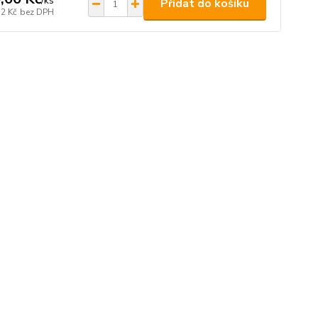
/
ks
Přidat do košíku
32 Kč
bez DPH