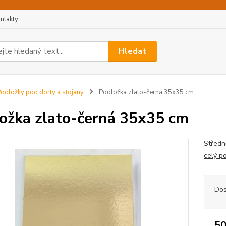
ntakty
Hledat
odložky pod dorty a stojany
Podložka zlato-černá 35x35 cm
ožka zlato-černá 35x35 cm
Středn
celý p
Dos
50