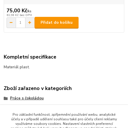
75,00 Kč
/
ks
61,98 Kč
bez DPH
Přidat do košíku
Kompletní specifikace
Materiál plast.
Zboží zařazeno v kategoriích
Práce s čokoládou
Formy na čokoládu
Pro základní funkčnost, zpříjemnění používání webu, analytické
účely a v případě udělení souhlasu také pro účely cílení reklamy
využíváme soubory cookies. Nastavení vlastních preferencí