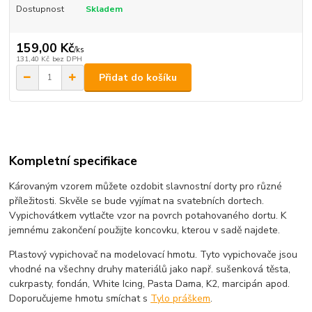
Dostupnost
Skladem
159,00 Kč
/
ks
131,40 Kč
bez DPH
Přidat do košíku
Kompletní specifikace
Károvaným vzorem můžete ozdobit slavnostní dorty pro různé
příležitosti. Skvěle se bude vyjímat na svatebních dortech.
Vypichovátkem vytlačte vzor na povrch potahovaného dortu. K
jemnému zakončení použijte koncovku, kterou v sadě najdete.
Plastový vypichovač na modelovací hmotu. Tyto vypichovače jsou
vhodné na všechny druhy materiálů jako např. sušenková těsta,
cukrpasty, fondán, White Icing, Pasta Dama, K2, marcipán apod.
Doporučujeme hmotu smíchat s
Tylo práškem
.