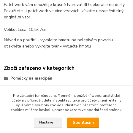
Patchwork
vám umožňuje krásně tvarovat 3D dekorace na dorty.
Pokužijete-li patchwork ve více vrstvách, získáte nezaměnitelný
originální vzor.
Velikost:
cca
.
10,5
x 7
cm.
Návod na použití: - vyválejte hmotu na nelepivém povrchu -
otiskněte anebo vykrojte tvar - vytlačte hmotu
Zboží zařazeno v kategoriích
Pomůcky na marcipán
patchwork
Pro základní funkčnost, zpříjemnění používání webu, analytické
účely a v případě udělení souhlasu také pro účely cílení reklamy
využíváme soubory cookies. Nastavení vlastních preferencí
cookies můžete kdykoli upravit odkazem ve spodní části stránek.
Podle zákona o evidenci tržeb je prodávající od 1.3.2017 povinen
vystavit kupujícímu účtenku. Zároveň je povinen zaevidovat
Souhlasím
Nastavení
přijatou tržbu u správce daně online; v případě technického