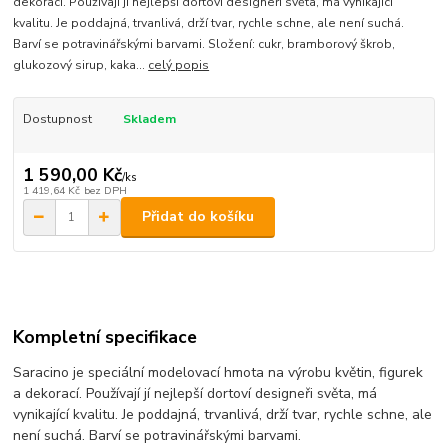
dekorací. Používají jí nejlepší dortoví designeři světa, má vynikající
kvalitu. Je poddajná, trvanlivá, drží tvar, rychle schne, ale není suchá.
Barví se potravinářskými barvami. Složení: cukr, bramborový škrob,
glukozový sirup, kaka...
celý popis
Dostupnost
Skladem
1 590,00 Kč
/
ks
1 419,64 Kč
bez DPH
Přidat do košíku
Kompletní specifikace
Saracino je speciální modelovací hmota na výrobu květin, figurek
a dekorací. Používají jí nejlepší dortoví designeři světa, má
vynikající kvalitu. Je poddajná, trvanlivá, drží tvar, rychle schne, ale
není suchá. Barví se potravinářskými barvami.