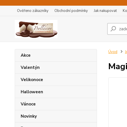
Ověřeno zákazníky
Obchodní podmínky
Jak nakupovat
Ko
Úvod
J
Akce
Magi
Valentýn
Velikonoce
Halloween
Vánoce
Novinky