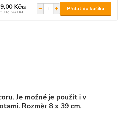
9,00 Kč
/
ks
Přidat do košíku
,58 Kč
bez DPH
oru. Je možné je použít i v
otami. Rozměr 8 x 39 cm.