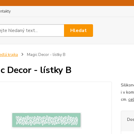
ntakty
Hledat
edlá krajka
Magic Decor - lístky B
c Decor - lístky B
Siliko
i v ko
cm.
ce
Dos