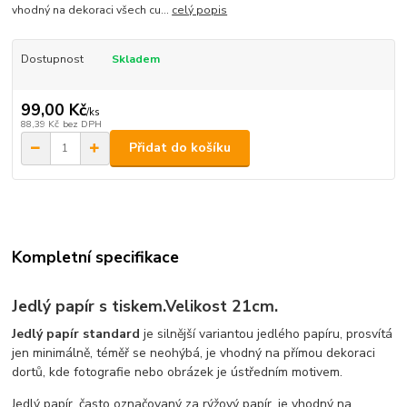
vhodný na dekoraci všech cu...
celý popis
Dostupnost
Skladem
99,00 Kč
/
ks
88,39 Kč
bez DPH
Přidat do košíku
Kompletní specifikace
Jedlý papír s tiskem.Velikost 21cm.
Jedlý papír standard
je silnější variantou jedlého papíru, prosvítá
jen minimálně, téměř se neohýbá, je vhodný na přímou dekoraci
dortů, kde fotografie nebo obrázek je ústředním motivem.
Jedlý papír, často označovaný za rýžový papír, je vhodný na