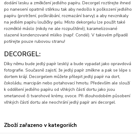
dodání lesku a změkčení jedlého papíru. Decorgel roztírejte ihned
po nanesení opatrně stěrkou tak aby nedošlo k poškození jedlého
papíru (protržení, poškrábání, rozmazání barvy) a aby nevznikaly
na jedlém papíru loužičky gelu. Místo dekorgelu lze použít také
rozměklé máslo (nikdy ne ale rozpuštěné), karamelizované
slazené kondenzované mléko (např. Condé). V takovém případě
potírejte pouze rubovou stranu!
DECORGEL:
Díky němu bude jedlý papír lesklý a bude vypadat jako opravdová
fotografie. Současně zajistí, že jedlý papír změkne a pak se lépe s
dortem krájí. Decorgelem můžete přilepit jedlý papír na dort,
čokoládu, marcipán nebo potahovací hmotu. Především ale slouží
k oddělení jedlého papíru od vlhkých částí dortu jako jsou
smetanové či tvarohové krémy, ovoce. Při dlouhodobém působení
vlhkých částí dortu ale neochrání jedlý papír ani decorgel.
Zboží zařazeno v kategoriích
Jedlý papír s tiskem-vzory