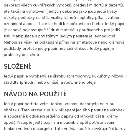
dekoraci všech cukrářských výrobků, především dortů a dezertů,
ale také na vyhotovení jedlých dekorací jako jsou jedlé květy,
etikety, podložky na stůl, vizitky, vánoční oplatky, pfka, svatební
oznámení a pod.). Také se hodí k zapékání do chleba. Jedlý papír
je cenově nejdostupnější druh materiálu používaného pro jedlý
tisk. Manipulace s potištěným jedlým papírem je jednoduchá.
Nehodí se však na pokládání přímo na smetanové nebo krémové
podklady, protože jedlý papír nesnáší vlhkost. Jedlý papír je
prakticky bez chuti.
SLOŽENÍ:
Jedlý papír je vyrobený ze škrobu (bramborový, kukuřičný, rýžový…),
sladidla (přírodní nebo umělé) a rostlinného oleje.
NÁVOD NA POUŽITÍ:
Jedlý papír potřete velmi tenkou vrstvou decorgelu na rubu
obrázku. Tato vrstva slouží k přilepení jedlého papíru na výrobek
a současně k oddělení jedlého papíru od vlhkých částí (krémy
apod.). Nalepte jedlý papír na moučník a opět potřete velmi
tenkou vrstvou decorgelu. Tato vrstva slouží ke zvýraznění barev,