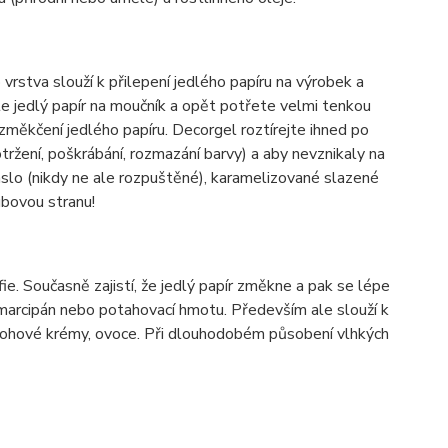
vrstva slouží k přilepení jedlého papíru na výrobek a
te jedlý papír na moučník a opět potřete velmi tenkou
 změkčení jedlého papíru. Decorgel roztírejte ihned po
ržení, poškrábání, rozmazání barvy) a aby nevznikaly na
áslo (nikdy ne ale rozpuštěné), karamelizované slazené
bovou stranu!
e. Současně zajistí, že jedlý papír změkne a pak se lépe
, marcipán nebo potahovací hmotu. Především ale slouží k
varohové krémy, ovoce. Při dlouhodobém působení vlhkých