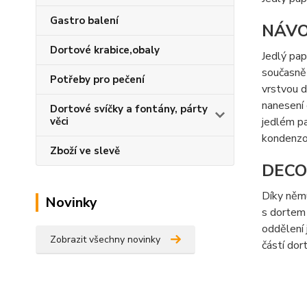
Gastro balení
NÁVO
Dortové krabice,obaly
Jedlý pap
současně 
Potřeby pro pečení
vrstvou d
nanesení 
Dortové svíčky a fontány, párty
věci
jedlém pa
kondenzo
Zboží ve slevě
DECO
Díky němu
Novinky
s dortem 
oddělení 
Zobrazit všechny novinky
částí dor