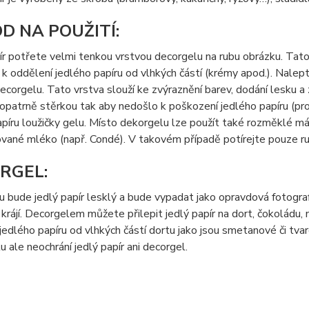
D NA POUŽITÍ:
ír potřete velmi tenkou vrstvou decorgelu na rubu obrázku. Tato 
k oddělení jedlého papíru od vlhkých částí (krémy apod.). Nalep
ecorgelu. Tato vrstva slouží ke zvýraznění barev, dodání lesku a
opatrně stěrkou tak aby nedošlo k poškození jedlého papíru (prot
píru loužičky gelu. Místo dekorgelu lze použít také rozměklé m
vané mléko (např. Condé). V takovém případě potírejte pouze ru
RGEL:
 bude jedlý papír lesklý a bude vypadat jako opravdová fotografi
krájí. Decorgelem můžete přilepit jedlý papír na dort, čokoládu
jedlého papíru od vlhkých částí dortu jako jsou smetanové či t
tu ale neochrání jedlý papír ani decorgel.