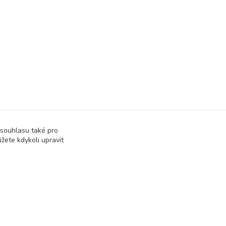
 souhlasu také pro
žete kdykoli upravit
at přijatou tržbu u správce daně online; v případě
Vytvořeno na
Eshop-rychle.cz