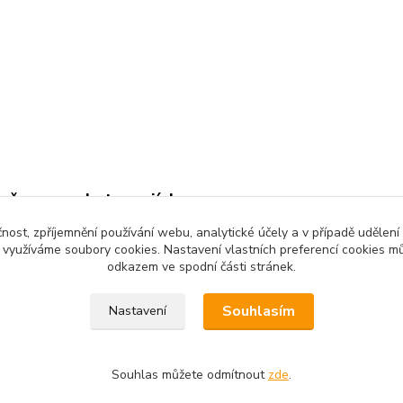
zařazeno v kategoriích
čnost, zpříjemnění používání webu, analytické účely a v případě udělení
 papír s tiskem-vzory
y využíváme soubory cookies. Nastavení vlastních preferencí cookies mů
odkazem ve spodní části stránek.
Souhlasím
Nastavení
 povinen vystavit kupujícímu účtenku. Zároveň je povinen zaevidov
Souhlas můžete odmítnout
zde
.