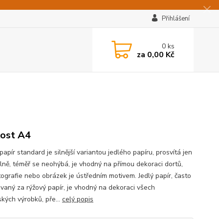
Přihlášení
0
ks
za
0,00 Kč
kost A4
apír standard je silnější variantou jedlého papíru, prosvítá jen
lně, téměř se neohýbá, je vhodný na přímou dekoraci dortů,
tografie nebo obrázek je ústředním motivem. Jedlý papír, často
vaný za rýžový papír, je vhodný na dekoraci všech
ských výrobků, pře...
celý popis