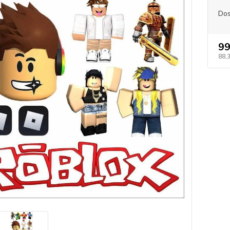
Dos
99
88,