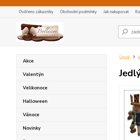
Ověřeno zákazníky
Obchodní podmínky
Jak nakupovat
Ko
Úvod
J
Akce
Jedl
Valentýn
Velikonoce
Halloween
Vánoce
Novinky