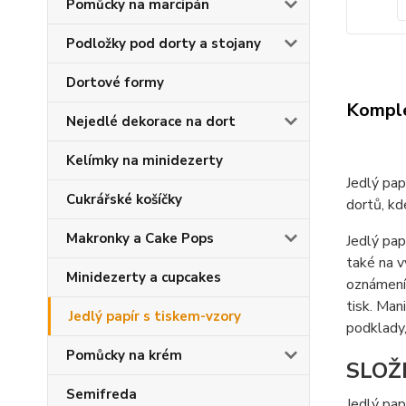
Pomůcky na marcipán
Podložky pod dorty a stojany
Dortové formy
Komple
Nejedlé dekorace na dort
Kelímky na minidezerty
Jedlý pap
Cukrářské košíčky
dortů, kd
Makronky a Cake Pops
Jedlý pap
také na v
Minidezerty a cupcakes
oznámení 
tisk. Ma
Jedlý papír s tiskem-vzory
podklady,
Pomůcky na krém
SLOŽ
Semifreda
Jedlý pap