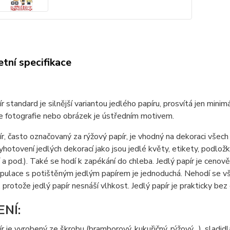
tní specifikace
ír standard je silnější variantou jedlého papíru, prosvítá jen min
e fotografie nebo obrázek je ústředním motivem.
ír, často označovaný za rýžový papír, je vhodný na dekoraci všec
yhotovení jedlých dekorací jako jsou jedlé květy, etikety, podložky
a pod.). Také se hodí k zapékání do chleba. Jedlý papír je cenov
nipulace s potištěným jedlým papírem je jednoduchá. Nehodí se
 protože jedlý papír nesnáší vlhkost. Jedlý papír je prakticky bez 
ENÍ:
ír je vyrobený ze škrobu (bramborový, kukuřičný, rýžový…), sladidl