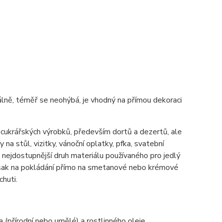
imálně, téměř se neohýbá, je vhodný na přímou dekoraci
h cukrářských výrobků, především dortů a dezertů, ale
 na stůl, vizitky, vánoční oplatky, pfka, svatební
ě nejdostupnější druh materiálu používaného pro jedlý
 však na pokládání přímo na smetanové nebo krémové
chuti.
a (přírodní nebo umělé) a rostlinného oleje.