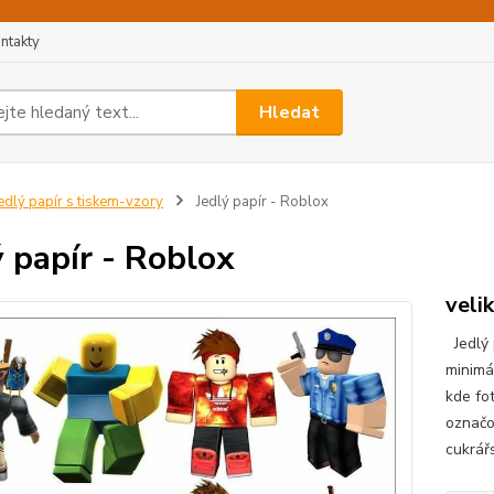
ntakty
Hledat
edlý papír s tiskem-vzory
Jedlý papír - Roblox
ý papír - Roblox
veli
Jedlý p
minimá
kde fo
označo
cukrář