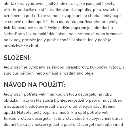
ale také na vyhotovení jedlých dekorací jako jsou jedlé květy,
etikety, podložky na stůl, vizitky, vánoční oplatky, pfka, svatební
oznámení a pod.). Také se hodí k zapékání do chleba. Jedlý papír
je cenově nejdostupnější druh materiálu používaného pro jedlý
tisk. Manipulace s potištěným jedlým papírem je jednoduchá.
Nehodí se však na pokládání přímo na smetanové nebo krémové
podklady, protože jedlý papír nesnáší vlhkost. Jedlý papír je
prakticky bez chuti.
SLOŽENÍ:
Jedlý papír je vyrobený ze škrobu (bramborový, kukuřičný, rýžový…),
sladidla (přírodní nebo umělé) a rostlinného oleje.
NÁVOD NA POUŽITÍ:
Jedlý papír potřete velmi tenkou vrstvou decorgelu na rubu
obrázku. Tato vrstva slouží k přilepení jedlého papíru na výrobek
a současně k oddělení jedlého papíru od vlhkých částí (krémy
apod.). Nalepte jedlý papír na moučník a opět potřete velmi
tenkou vrstvou decorgelu. Tato vrstva slouží ke zvýraznění barev,
dodání lesku a změkčení jedlého papíru. Decorgel roztírejte ihned