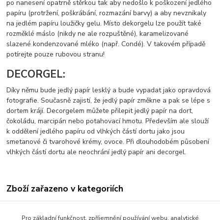
po nanesení opatrně stěrkou tak aby nedošlo k poškození jedlého
papíru (protržení, poškrábání, rozmazání barvy) a aby nevznikaly
na jedlém papíru loužičky gelu. Místo dekorgelu lze použít také
rozměklé máslo (nikdy ne ale rozpuštěné), karamelizované
slazené kondenzované mléko (např. Condé). V takovém případě
potírejte pouze rubovou stranu!
DECORGEL:
Díky němu bude jedlý papír lesklý a bude vypadat jako opravdová
fotografie. Současně zajistí, že jedlý papír změkne a pak se lépe s
dortem krájí. Decorgelem můžete přilepit jedlý papír na dort,
čokoládu, marcipán nebo potahovací hmotu. Především ale slouží
k oddělení jedlého papíru od vlhkých částí dortu jako jsou
smetanové či tvarohové krémy, ovoce. Při dlouhodobém působení
vlhkých částí dortu ale neochrání jedlý papír ani decorgel.
Zboží zařazeno v kategoriích
Jedlý papír s tiskem-vzory
Pro základní funkčnost, zpříjemnění používání webu, analytické