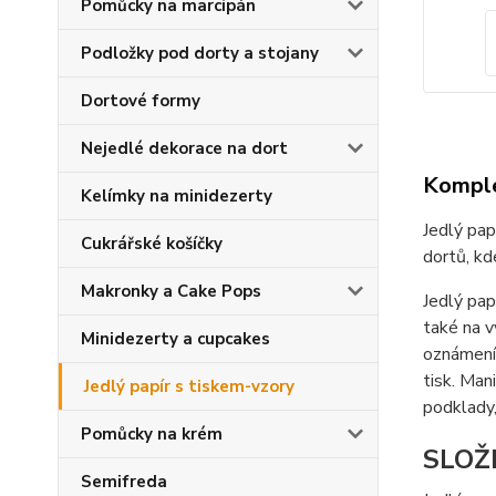
Pomůcky na marcipán
Podložky pod dorty a stojany
Dortové formy
Nejedlé dekorace na dort
Komple
Kelímky na minidezerty
Jedlý pap
Cukrářské košíčky
dortů, kd
Makronky a Cake Pops
Jedlý pap
také na v
Minidezerty a cupcakes
oznámení 
tisk. Ma
Jedlý papír s tiskem-vzory
podklady,
Pomůcky na krém
SLOŽ
Semifreda