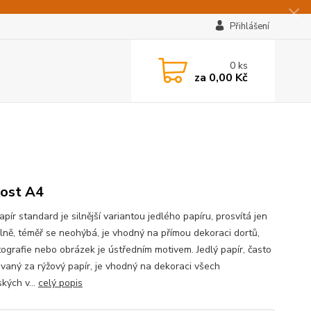
Přihlášení
0
ks
za
0,00 Kč
kost A4
apír standard je silnější variantou jedlého papíru, prosvítá jen
lně, téměř se neohýbá, je vhodný na přímou dekoraci dortů,
tografie nebo obrázek je ústředním motivem. Jedlý papír, často
vaný za rýžový papír, je vhodný na dekoraci všech
kých v...
celý popis