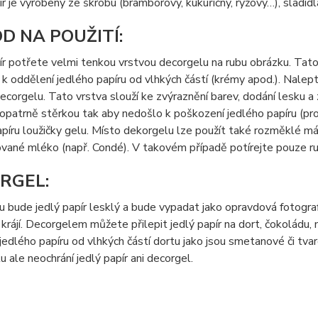
ír je vyrobený ze škrobu (bramborový, kukuřičný, rýžový…), sladidl
D NA POUŽITÍ:
ír potřete velmi tenkou vrstvou decorgelu na rubu obrázku. Tato 
k oddělení jedlého papíru od vlhkých částí (krémy apod.). Nalep
ecorgelu. Tato vrstva slouží ke zvýraznění barev, dodání lesku a
opatrně stěrkou tak aby nedošlo k poškození jedlého papíru (prot
píru loužičky gelu. Místo dekorgelu lze použít také rozměklé m
vané mléko (např. Condé). V takovém případě potírejte pouze ru
RGEL:
 bude jedlý papír lesklý a bude vypadat jako opravdová fotografi
krájí. Decorgelem můžete přilepit jedlý papír na dort, čokoládu
jedlého papíru od vlhkých částí dortu jako jsou smetanové či t
tu ale neochrání jedlý papír ani decorgel.