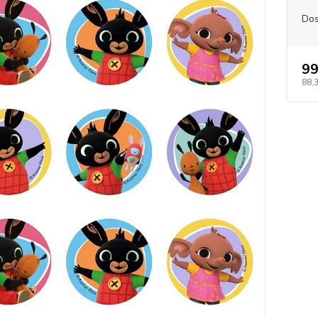
Dos
99
88,