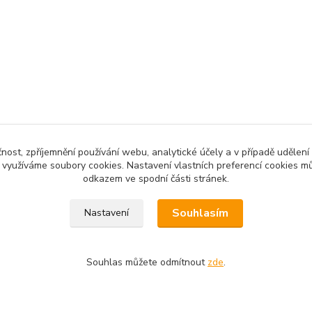
čnost, zpříjemnění používání webu, analytické účely a v případě udělení
zařazeno v kategoriích
y využíváme soubory cookies. Nastavení vlastních preferencí cookies mů
odkazem ve spodní části stránek.
 papír s tiskem-vzory
Souhlasím
Nastavení
 povinen vystavit kupujícímu účtenku. Zároveň je povinen zaevidov
Souhlas můžete odmítnout
zde
.