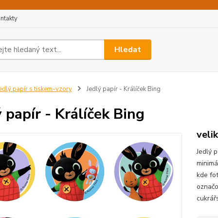
ntakty
Hledat
edlý papír s tiskem-vzory
Jedlý papír - Králíček Bing
ý papír - Králíček Bing
veli
Jedlý p
minimá
kde fo
označo
cukrářs