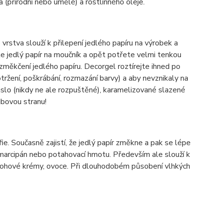
a (přírodní nebo umělé) a rostlinného oleje.
vrstva slouží k přilepení jedlého papíru na výrobek a
te jedlý papír na moučník a opět potřete velmi tenkou
 změkčení jedlého papíru. Decorgel roztírejte ihned po
ržení, poškrábání, rozmazání barvy) a aby nevznikaly na
áslo (nikdy ne ale rozpuštěné), karamelizované slazené
bovou stranu!
e. Současně zajistí, že jedlý papír změkne a pak se lépe
, marcipán nebo potahovací hmotu. Především ale slouží k
varohové krémy, ovoce. Při dlouhodobém působení vlhkých