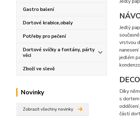
Jedlý pap
Gastro balení
NÁVO
Dortové krabice,obaly
Jedlý pap
současně 
Potřeby pro pečení
vrstvou d
nanesení 
Dortové svíčky a fontány, párty
věci
jedlém pa
kondenzo
Zboží ve slevě
DECO
Díky němu
Novinky
s dortem 
oddělení 
Zobrazit všechny novinky
částí dor