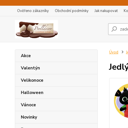
Ověřeno zákazníky
Obchodní podmínky
Jak nakupovat
Ko
Úvod
J
Akce
Jedl
Valentýn
Velikonoce
Halloween
Vánoce
Novinky