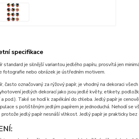
tní specifikace
ír standard je silnější variantou jedlého papíru, prosvítá jen min
e fotografie nebo obrázek je ústředním motivem.
ír, často označovaný za rýžový papír, je vhodný na dekoraci všec
yhotovení jedlých dekorací jako jsou jedlé květy, etikety, podložky
a pod.). Také se hodí k zapékání do chleba. Jedlý papír je cenov
nipulace s potištěným jedlým papírem je jednoduchá. Nehodí se
 protože jedlý papír nesnáší vlhkost. Jedlý papír je prakticky bez 
ENÍ: