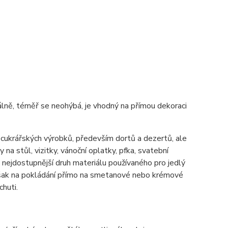
imálně, téměř se neohýbá, je vhodný na přímou dekoraci
h cukrářských výrobků, především dortů a dezertů, ale
 na stůl, vizitky, vánoční oplatky, pfka, svatební
ě nejdostupnější druh materiálu používaného pro jedlý
 však na pokládání přímo na smetanové nebo krémové
chuti.