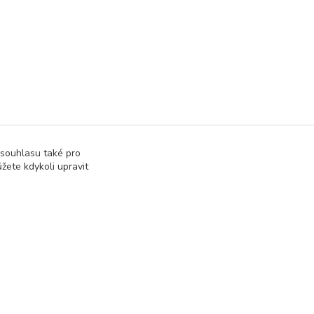
 souhlasu také pro
žete kdykoli upravit
at přijatou tržbu u správce daně online; v případě