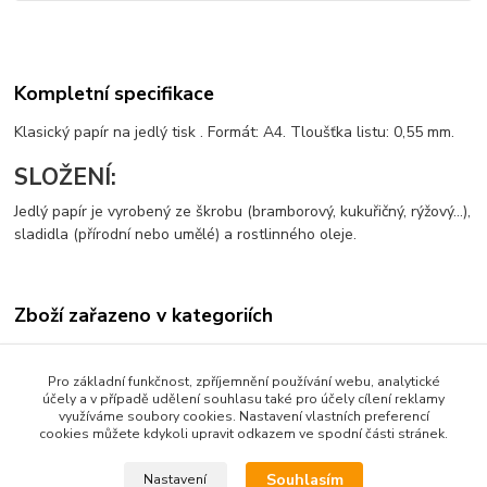
Kompletní specifikace
Klasický papír na jedlý tisk . Formát: A4. Tloušťka listu: 0,55 mm.
SLOŽENÍ:
Jedlý papír je vyrobený ze škrobu (bramborový, kukuřičný, rýžový…),
sladidla (přírodní nebo umělé) a rostlinného oleje.
Zboží zařazeno v kategoriích
Jedlý papír s tiskem-vzory
Pro základní funkčnost, zpříjemnění používání webu, analytické
účely a v případě udělení souhlasu také pro účely cílení reklamy
využíváme soubory cookies. Nastavení vlastních preferencí
cookies můžete kdykoli upravit odkazem ve spodní části stránek.
Podle zákona o evidenci tržeb je prodávající od 1.3.2017 povinen
vystavit kupujícímu účtenku. Zároveň je povinen zaevidovat
Souhlasím
Nastavení