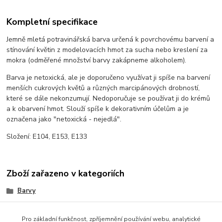
Kompletní specifikace
Jemně mletá potravinářská barva určená k povrchovému barvení a
stínování květin z modelovacích hmot za sucha nebo kreslení za
mokra (odměřené množství barvy zakápneme alkoholem).
Barva je netoxická, ale je doporučeno využívat ji spíše na barvení
menších cukrových květů a různých marcipánových drobností,
které se dále nekonzumují. Nedoporučuje se používat ji do krémů
a k obarvení hmot. Slouží spíše k dekorativním účelům a je
označena jako "netoxická - nejedlá".
Složení: E104, E153, E133
Zboží zařazeno v kategoriích
Barvy
prachové
Pro základní funkčnost, zpříjemnění používání webu, analytické