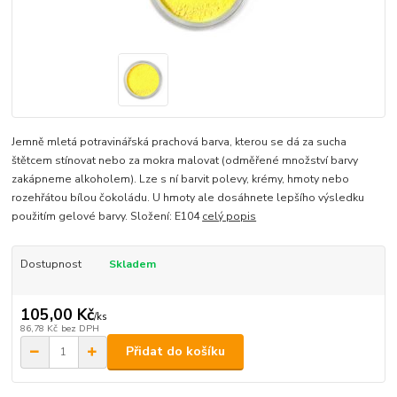
Jemně mletá potravinářská prachová barva, kterou se dá za sucha
štětcem stínovat nebo za mokra malovat (odměřené množství barvy
zakápneme alkoholem). Lze s ní barvit polevy, krémy, hmoty nebo
rozehřátou bílou čokoládu. U hmoty ale dosáhnete lepšího výsledku
použitím gelové barvy. Složení: E104
celý popis
Dostupnost
Skladem
105,00 Kč
/
ks
86,78 Kč
bez DPH
Přidat do košíku