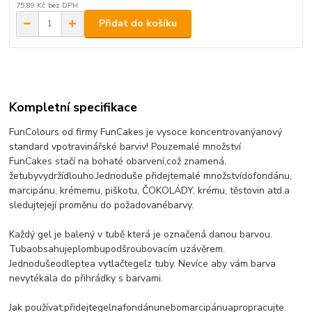
75,89 Kč
bez DPH
Přidat do košíku
Kompletní specifikace
FunColours od firmy FunCakes
je vysoce koncentrovaný
a
nový
standard v
potravinářské barviv
!
Pouze
malé množství
FunCakes
stačí na bohaté obarvení
,
což znamená,
že
tuby
vydrží
dlouho.
Jednoduše přidejte
malé množství
do
fondánu
,
marcipánu,
krémem
u,
piškot
u, ČOKOLÁDY, krému, těstovin
atd.
a
sledujte
její
proměnu
do požadované
barvy.
Každý gel je balený v tubě která je označená danou barvou
.
Tuba
obsahuje
plombu
pod
šroubovacím uzávěrem
.
Jednoduše
odlepte
a vytlačte
gel
z tuby
.
Ne
více
aby vám barva
nevytékala do přihrádky s barvami.
Jak používat:
přidejte
gel
na
fondánu
nebo
marcipánu
a
propracujte
.