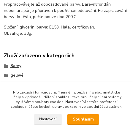
Propracovávejte
až do
požadované barvy
.
B
arevný
fondán
nebo
marcipán
je připraven k použití
na
modelování. Po zapracování
barvy do těsta, pečte pouze doo 200'C
Složení: glycerin, barva: E153. Halal certifikován.
Obsahuje. 30
g
.
Zboží zařazeno v kategoriích
Barvy
gelové
gelové v tubě
Pro základní funkčnost, zpříjemnění používání webu, analytické
účely a v případě udělení souhlasu také pro účely cílení reklamy
využíváme soubory cookies. Nastavení vlastních preferencí
cookies můžete kdykoli upravit odkazem ve spodní části stránek.
Podle zákona o evidenci tržeb je prodávající od 1.3.2017 povinen
vystavit kupujícímu účtenku. Zároveň je povinen zaevidovat
Souhlasím
Nastavení
přijatou tržbu u správce daně online; v případě technického
výpadku pak nejpozději do 48 hodin.