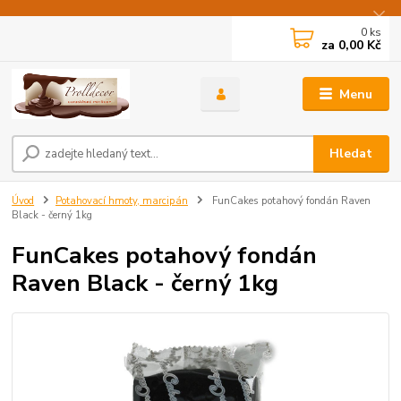
0
ks
za
0,00 Kč
Menu
Hledat
Úvod
Potahovací hmoty, marcipán
FunCakes potahový fondán Raven
Black - černý 1kg
FunCakes potahový fondán
Raven Black - černý 1kg