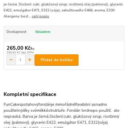
je černá. Složení: cukr, glukózový sirup, rostlinný olej (palmový), glycerin
E422, emulgátor E471, E322 (sója), zahušťovadlo E466, aroma, E200
Alergeny: bezl...
celý popis
Dostupnost
Skladem
265,00 Kč
/
ks
236,61 Kč
bez DPH
Přidat do košíku
Kompletní specifikace
FunCakes
potahový
fondán
je mimořádně
flexibilní a
snadno
použitelný
díky své
měkké
struktuře.
Fondán
tvrdne
po použití
, ale
nepraská
. Barva
je
černá.
Složení:
cukr
, glukózový sirup, rostlinný
olej
(
palmový), glycerin
E422
, emulgátor
E471
,
E322
(
sója),