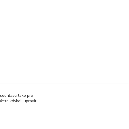
 souhlasu také pro
žete kdykoli upravit
at přijatou tržbu u správce daně online; v případě