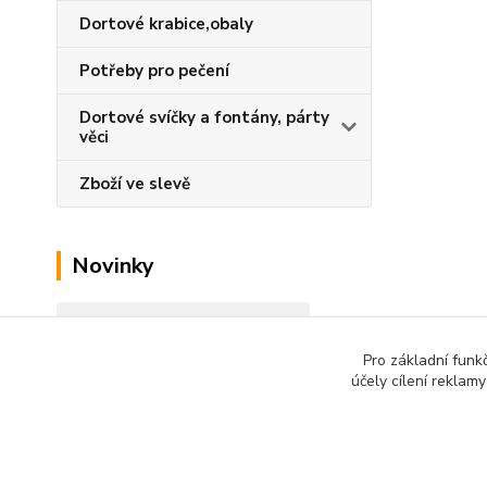
Dortové krabice,obaly
Potřeby pro pečení
Dortové svíčky a fontány, párty
věci
Zboží ve slevě
Novinky
Zobrazit všechny novinky
Pro základní funk
účely cílení reklam
Podle zákona o evidenci tržeb je prodávající od 1.3.2017
technického výpadku pak nejpozději do 48 hodin.