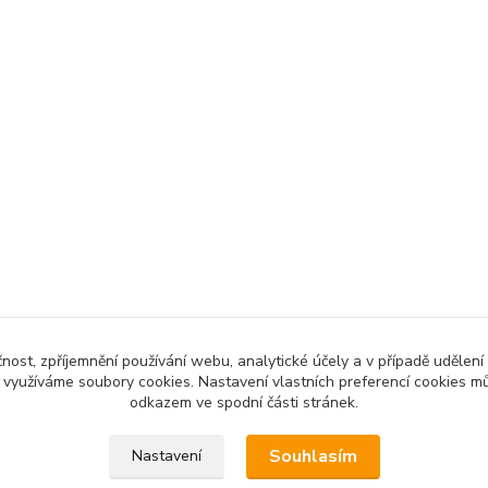
čnost, zpříjemnění používání webu, analytické účely a v případě udělení
y využíváme soubory cookies. Nastavení vlastních preferencí cookies mů
odkazem ve spodní části stránek.
 povinen vystavit kupujícímu účtenku. Zároveň je povinen zaevidov
Souhlasím
Nastavení