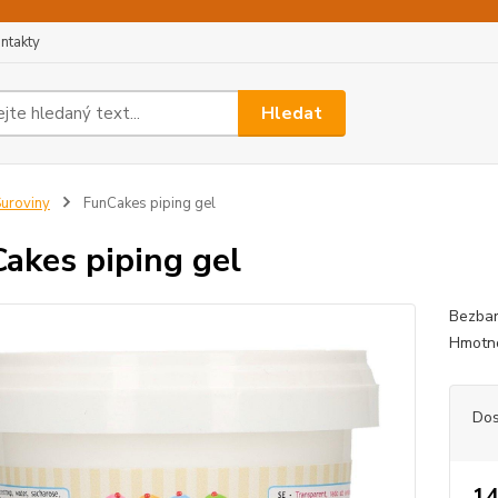
ntakty
Hledat
uroviny
FunCakes piping gel
akes piping gel
Bezbar
Hmotno
Dos
14