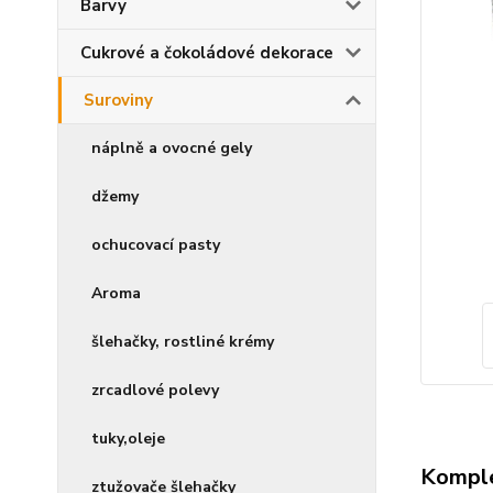
Barvy
Cukrové a čokoládové dekorace
Suroviny
náplně a ovocné gely
džemy
ochucovací pasty
Aroma
šlehačky, rostliné krémy
zrcadlové polevy
tuky,oleje
Komple
ztužovače šlehačky