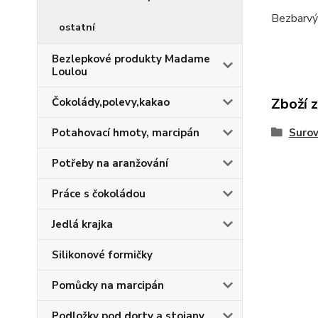
Bezbarvý 
ostatní
Bezlepkové produkty Madame
Loulou
Zboží 
Čokolády,polevy,kakao
Surov
Potahovací hmoty, marcipán
Potřeby na aranžování
Práce s čokoládou
Jedlá krajka
Silikonové formičky
Pomůcky na marcipán
Podložky pod dorty a stojany