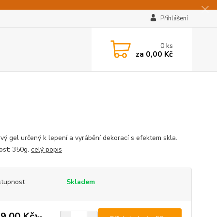
Přihlášení
0
ks
za
0,00 Kč
vý gel určený k lepení a vyrábění dekorací s efektem skla.
st: 350g.
celý popis
tupnost
Skladem
9,00 Kč