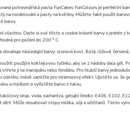
vaná potravinářská pasta FunCakes FunColours je perfektní bare
ty na modelování a pasty na květiny. Můžete také použít barviv
é barvy.
ní všechno. Dejte si své těsto a cookie krásné barvy s jedním z
vhodná pro pečení do 200 ° C.
 obsahuje následující barvy: slonová kost, žlutá, růžová, červená, 
oužití: použijte koktejlovou tyčinku, aby se z nádoby dala gél. Po
a otřete ji na marcipánu nebo fondánu. Pro hlubší barvy jednodu
 odstínu, méně zamlžte pro mramorový efekt. Ujistěte se, že ge
dou a mýdlem a vyčistěte barvu z rukou.
glukózový sirup, voda, sacharóza, gelující činidlo: E406; E102, E1
 dětí. Může obsahovat stopy mléka, sóji a siřičitanů. Tento výro