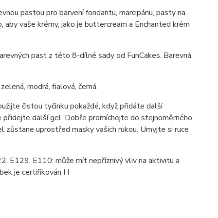
vnou pastou pro barvení fondantu, marcipánu, pasty na
o, aby vaše krémy, jako je buttercream a Enchanted krém
 barevných past z této 8-dílné sady od FunCakes. Barevná
zelená, modrá, fialová, černá.
užijte čistou tyčinku pokaždé, když přidáte další
še přidejte další gel. Dobře promíchejte do stejnoměrného
l zůstane uprostřed masky vašich rukou. Umyjte si ruce
22, E129, E110: může mít nepříznivý vliv na aktivitu a
bek je certifikován H