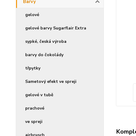
Barvy
gelové
gelové barvy Sugarflair Extra
sypké, česká výroba
barvy do čokolády
třpytky
Sametový efekt ve spreji
gelové v tubě
prachové
ve spreji
Komple
airbrusch