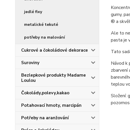
Koncentro
jedlé fixy
gumy, pas
® a skvěl
metalické tekuté
Ale to ne
potřeby na malování
pasta je 
Cukrové a čokoládové dekorace
Tato sada
Suroviny
Návod k p
zbarvení 
Bezlepkové produkty Madame
barevného
Loulou
teplou vo
Čokolády,polevy,kakao
Složení: 
pozornost
Potahovací hmoty, marcipán
Potřeby na aranžování