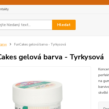
ntakty
Hledat
arvy
FunCakes gelová barva - Tyrkysová
akes gelová barva - Tyrkysová
Koncen
perfek
na gum
barviv
skvělé 
Dos