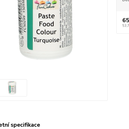
65
53,
tní specifikace