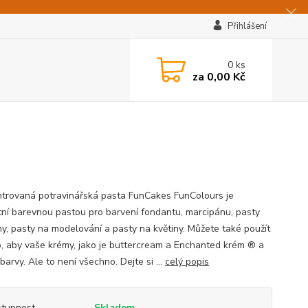
Přihlášení
0
ks
za
0,00 Kč
trovaná potravinářská pasta FunCakes FunColours je
tní barevnou pastou pro barvení fondantu, marcipánu, pasty
y, pasty na modelování a pasty na květiny. Můžete také použít
o, aby vaše krémy, jako je buttercream a Enchanted krém ® a
barvy. Ale to není všechno. Dejte si ...
celý popis
tupnost
Skladem