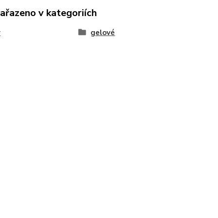
zařazeno v kategoriích
y
gelové