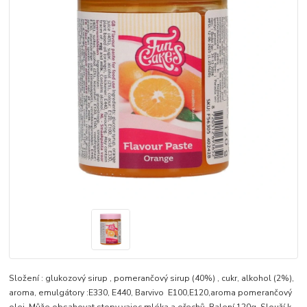
Složení : glukozový sirup , pomerančový sirup (40%) , cukr, alkohol (2%),
aroma, emulgátory :E330, E440, Barvivo E100,E120,aroma pomerančový
olej. Může obsahovat stopy vajec mléka a ořechů. Balení 120g. Slouží k