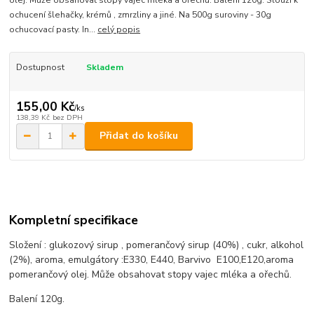
ochucení šlehačky, krémů , zmrzliny a jiné. Na 500g suroviny - 30g
ochucovací pasty. In...
celý popis
Dostupnost
Skladem
155,00 Kč
/
ks
138,39 Kč
bez DPH
Přidat do košíku
Kompletní specifikace
Složení : glukozový sirup , pomerančový sirup (40%) , cukr, alkohol
(2%), aroma, emulgátory :E330, E440, Barvivo E100,E120,aroma
pomerančový olej. Může obsahovat stopy vajec mléka a ořechů.
Balení 120g.