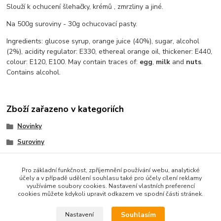
Slouží k ochucení šlehačky, krémů , zmrzliny a jiné.
Na 500g suroviny - 30g ochucovací pasty.
Ingredients: glucose syrup, orange juice (40%), sugar, alcohol
(2%), acidity regulator: E330, ethereal orange oil, thickener: E440,
colour: E120, E100. May contain traces of:
egg
,
milk
and
nuts
.
Contains alcohol.
Zboží zařazeno v kategoriích
Novinky
Suroviny
ochucovací pasty
Pro základní funkčnost, zpříjemnění používání webu, analytické
účely a v případě udělení souhlasu také pro účely cílení reklamy
využíváme soubory cookies. Nastavení vlastních preferencí
cookies můžete kdykoli upravit odkazem ve spodní části stránek.
Podle zákona o evidenci tržeb je prodávající od 1.3.2017 povinen
vystavit kupujícímu účtenku. Zároveň je povinen zaevidovat
Souhlasím
Nastavení