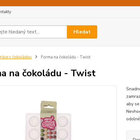
ntakty
Hledat
ráce s čokoládou
Forma na čokoládu - Twist
a na čokoládu - Twist
Snadné
zamraz
aby se
Nevhod
odolné
Dos