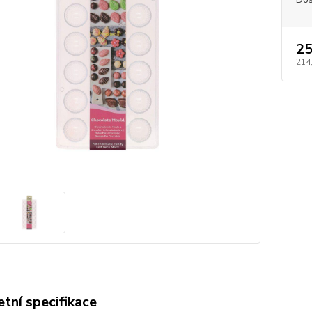
25
214
tní specifikace