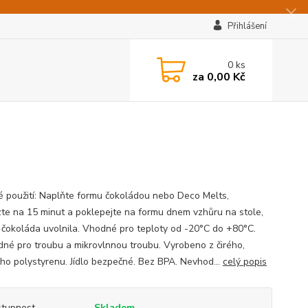
Přihlášení
0
ks
za
0,00 Kč
 použití: Naplňte formu čokoládou nebo Deco Melts,
te na 15 minut a poklepejte na formu dnem vzhůru na stole,
 čokoláda uvolnila. Vhodné pro teploty od -20°C do +80°C.
né pro troubu a mikrovlnnou troubu. Vyrobeno z čirého,
ho polystyrenu. Jídlo bezpečné. Bez BPA. Nevhod...
celý popis
tupnost
Skladem