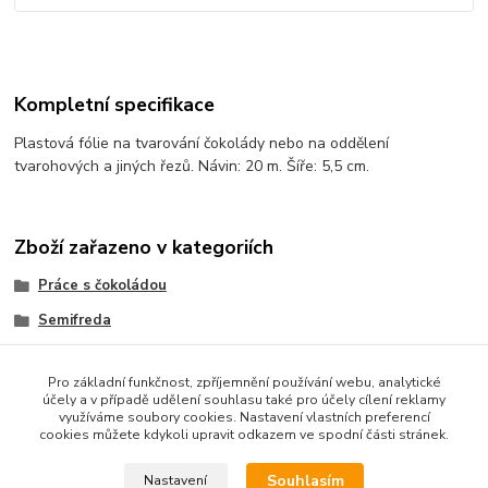
Kompletní specifikace
Plastová fólie na tvarování čokolády nebo na oddělení
tvarohových a jiných řezů. Návin: 20 m. Šíře: 5,5 cm.
Zboží zařazeno v kategoriích
Práce s čokoládou
Semifreda
Transfer folie
Pro základní funkčnost, zpříjemnění používání webu, analytické
účely a v případě udělení souhlasu také pro účely cílení reklamy
využíváme soubory cookies. Nastavení vlastních preferencí
cookies můžete kdykoli upravit odkazem ve spodní části stránek.
Podle zákona o evidenci tržeb je prodávající od 1.3.2017 povinen
vystavit kupujícímu účtenku. Zároveň je povinen zaevidovat
Souhlasím
Nastavení