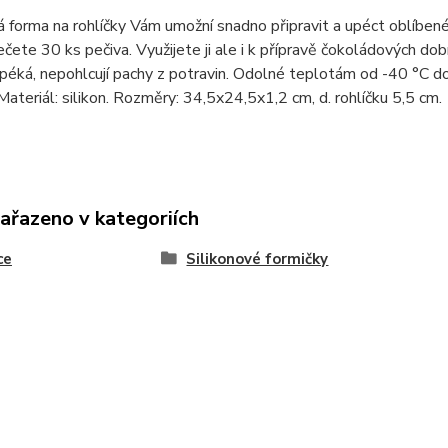
á forma na rohlíčky Vám umožní snadno připravit a upéct oblíbené
čete 30 ks pečiva. Využijete ji ale i k přípravě čokoládových dob
ipéká, nepohlcují pachy z potravin. Odolné teplotám od -40 °C d
Materiál: silikon. Rozměry: 34,5x24,5x1,2 cm, d. rohlíčku 5,5 cm.
zařazeno v kategoriích
ce
Silikonové formičky