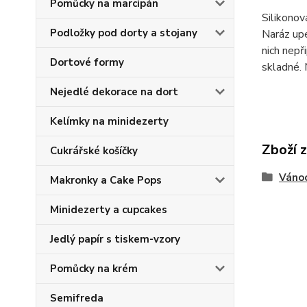
Pomůcky na marcipán
Silikonov
Podložky pod dorty a stojany
Naráz upe
nich nepř
Dortové formy
skladné. 
Nejedlé dekorace na dort
Kelímky na minidezerty
Zboží 
Cukrářské košíčky
Váno
Makronky a Cake Pops
Minidezerty a cupcakes
Jedlý papír s tiskem-vzory
Pomůcky na krém
Semifreda