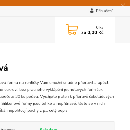
Přihlášení
0
ks
za
0,00 Kč
vá
nová forma na rohlíčky Vám umožní snadno připravit a upéct
né cukroví, bez pracného vyklápění jednotlivých formiček.
pečete 30 ks pečiva. Využijete ji ale i k přípravě čokoládových
 Silikonové formy jsou lehké a nepřilnavé, těsto se v nich
ká, nepohlcují pachy z p...
celý popis
tupnost
Skladem