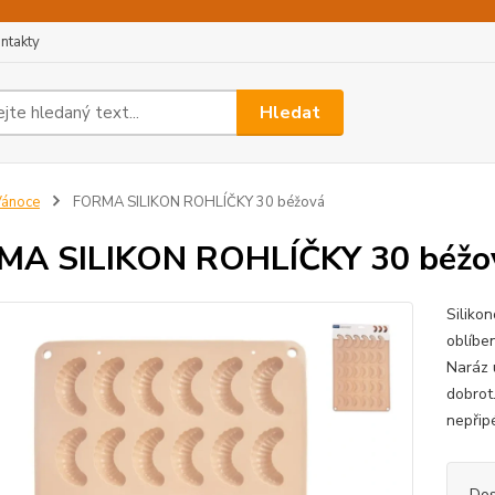
ntakty
Hledat
Vánoce
FORMA SILIKON ROHLÍČKY 30 béžová
MA SILIKON ROHLÍČKY 30 béžo
Siliko
oblíbe
Naráz u
dobrot.
nepřipé
Dos