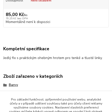
Dostupnost
Není skladem
85,00 Kč
/
ks
70,25 Kč
bez DPH
Momentálně není k dispozici
Kompletní specifikace
Jedlý fix s praktickým ohebným hrotem pro tenké a tlusté linky.
Zboží zařazeno v kategoriích
Barvy
jedlé fixy
Pro základní funkčnost, zpříjemnění používání webu, analytické
účely a v případě udělení souhlasu také pro účely cílení reklamy
využíváme soubory cookies. Nastavení vlastních preferencí
cookies můžete kdykoli upravit odkazem ve spodní části stránek.