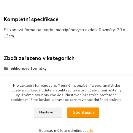
Kompletní specifikace
Silikonová forma na tvorbu marcipánových ozdob. Rozměry: 20 x
13cm.
Zboží zařazeno v kategoriích
Silikonové formičky
Pomůcky na marcipán
Pro základní funkčnost, zpříjemnění používání webu, analytické
účely a v případě udělení souhlasu také pro účely cílení reklamy
využíváme soubory cookies. Nastavení vlastních preferencí
cookies můžete kdykoli upravit odkazem ve spodní části stránek.
Podle zákona o evidenci tržeb je prodávající od 1.3.2017 povinen
vystavit kupujícímu účtenku. Zároveň je povinen zaevidovat
Souhlasím
Nastavení
přijatou tržbu u správce daně online; v případě technického
výpadku pak nejpozději do 48 hodin.
Souhlas můžete odmítnout
zde
.