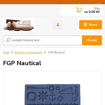
0
ks
za
0,00 Kč
Menu
Hledat
Úvod
Pomůcky na marcipán
FGP Nautical
FGP Nautical