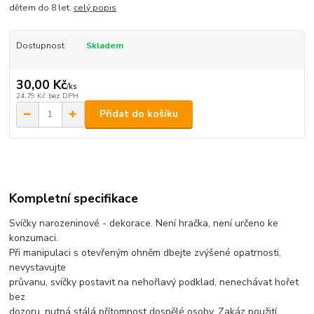
dětem do 8 let.
celý popis
Dostupnost
Skladem
30,00 Kč
/
ks
24,79 Kč
bez DPH
Přidat do košíku
Kompletní specifikace
Svíčky narozeninové - dekorace. Není hračka, není určeno ke
konzumaci.
Při manipulaci s otevřeným ohněm dbejte zvýšené opatrnosti,
nevystavujte
průvanu, svíčky postavit na nehořlavý podklad, nenechávat hořet
bez
dozoru, nutná stálá přítomnost dospělé osoby. Zakáz použití