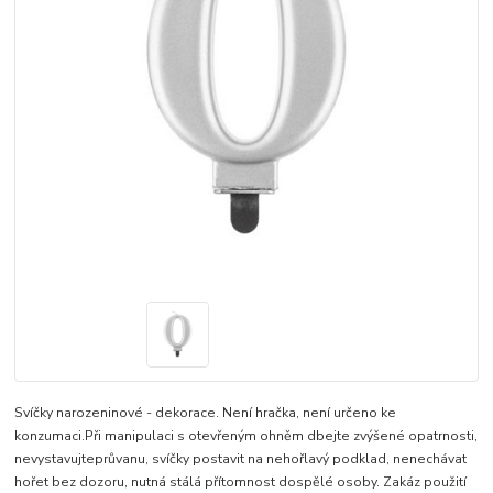
Svíčky narozeninové - dekorace. Není hračka, není určeno ke
konzumaci.Při manipulaci s otevřeným ohněm dbejte zvýšené opatrnosti,
nevystavujteprůvanu, svíčky postavit na nehořlavý podklad, nenechávat
hořet bez dozoru, nutná stálá přítomnost dospělé osoby. Zakáz použití