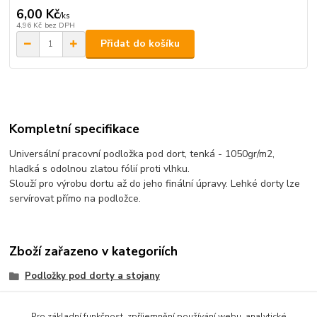
6,00 Kč
/
ks
4,96 Kč
bez DPH
Přidat do košíku
Kompletní specifikace
Universální pracovní podložka pod dort, tenká - 1050gr/m2,
hladká s odolnou zlatou fólií proti vlhku.
Slouží pro výrobu dortu až do jeho finální úpravy. Lehké dorty lze
servírovat přímo na podložce.
Zboží zařazeno v kategoriích
Podložky pod dorty a stojany
zlaté
Pro základní funkčnost, zpříjemnění používání webu, analytické