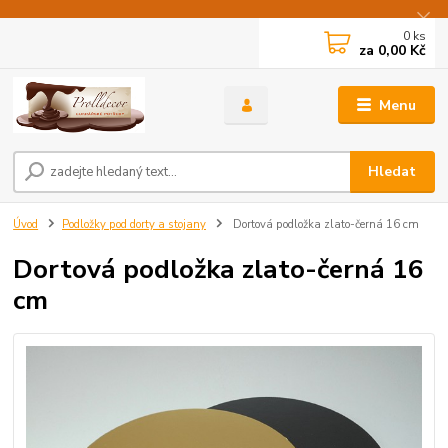
0
ks
za
0,00 Kč
Menu
Hledat
Úvod
Podložky pod dorty a stojany
Dortová podložka zlato-černá 16 cm
Dortová podložka zlato-černá 16
cm