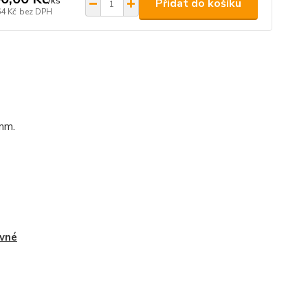
/
ks
Přidat do košíku
64 Kč
bez DPH
mm.
vné