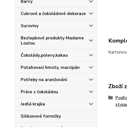
Barvy
Cukrové a čokoládové dekorace
Suroviny
Bezlepkové produkty Madame
Komple
Loulou
Kartonov
Čokolády,polevy,kakao
Potahovací hmoty, marcipán
Potřeby na aranžování
Zboží 
Práce s čokoládou
Podlo
Jedlá krajka
stoja
Silikonové formičky