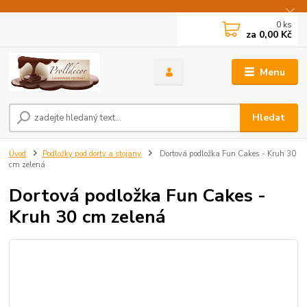
0
ks
za
0,00 Kč
Menu
Hledat
Úvod
Podložky pod dorty a stojany
Dortová podložka Fun Cakes - Kruh 30
cm zelená
Dortová podložka Fun Cakes -
Kruh 30 cm zelená