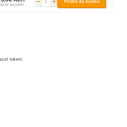
/
ks
Přidat do košíku
,63 Kč
bez DPH
azat tukem.