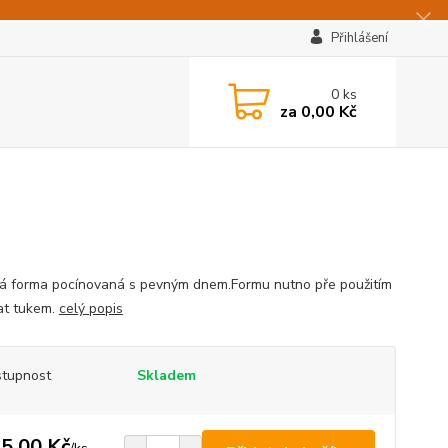
Přihlášení
0
ks
za
0,00 Kč
á forma pocínovaná s pevným dnem.Formu nutno pře použitím
at tukem.
celý popis
tupnost
Skladem
5,00 Kč