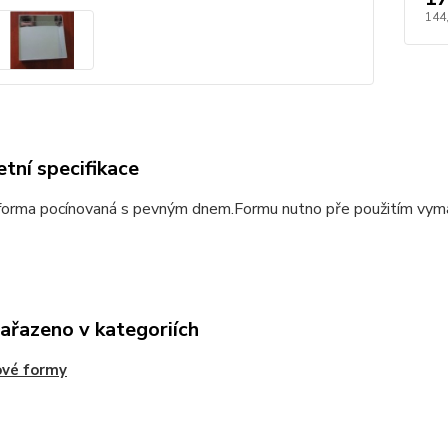
144
tní specifikace
forma pocínovaná s pevným dnem.Formu nutno pře použitím vym
zařazeno v kategoriích
ové formy