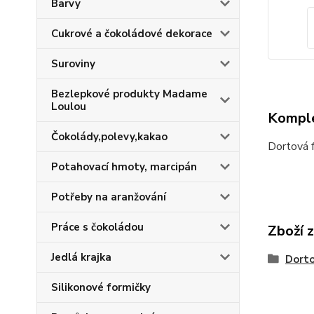
Barvy
Cukrové a čokoládové dekorace
Suroviny
Bezlepkové produkty Madame
Loulou
Komple
Čokolády,polevy,kakao
Dortová 
Potahovací hmoty, marcipán
Potřeby na aranžování
Práce s čokoládou
Zboží 
Jedlá krajka
Dort
Silikonové formičky