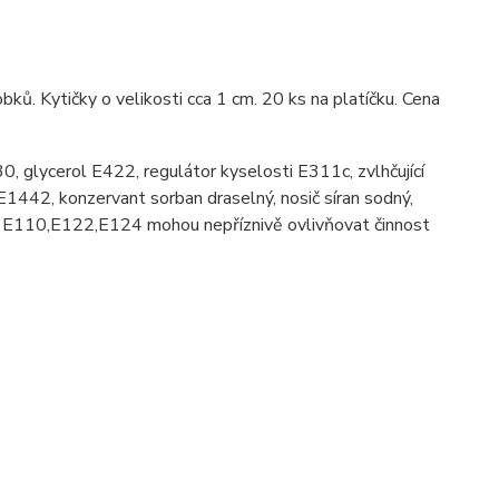
bků. Kytičky o velikosti cca 1 cm. 20 ks na platíčku. Cena
30, glycerol E422, regulátor kyselosti E311c, zvlhčující
 E1442, konzervant sorban draselný, nosič síran sodný,
E110,E122,E124 mohou nepříznivě ovlivňovat činnost