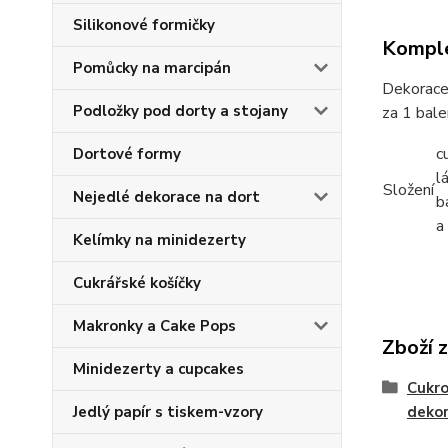
Silikonové formičky
Komple
Pomůcky na marcipán
Dekorace 
Podložky pod dorty a stojany
za 1 bale
c
Dortové formy
l
Složení
Nejedlé dekorace na dort
b
a
Kelímky na minidezerty
Cukrářské košíčky
Makronky a Cake Pops
Zboží 
Minidezerty a cupcakes
Cukro
Jedlý papír s tiskem-vzory
deko