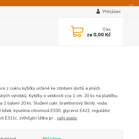
Přihlášení
0
ks
za
0,00 Kč
ce z cukru kytičky určené ke zdobení dortů a jiných
kých výrobků. Kytičky o velikosti cca 1 cm. 20 ks na platíčku.
a 1 balení 20 ks. Složení cukr, bramborový škrob, voda,
 bílek, kyselina citronová E330, glycerol E422, regulátor
ti E311c, zvlhčující látka pr...
celý popis
tupnost
Skladem