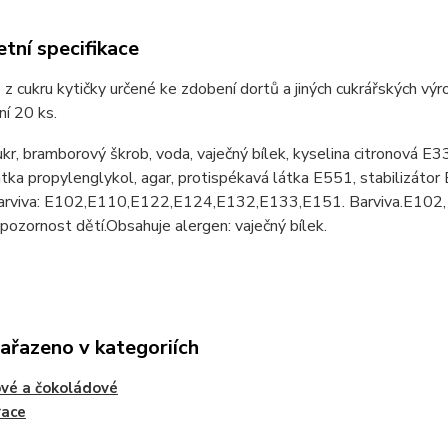
tní specifikace
z cukru kytičky určené ke zdobení dortů a jiných cukrářských výro
ní 20 ks.
ukr, bramborový škrob, voda, vaječný bílek, kyselina citronová E3
átka propylenglykol, agar, protispékavá látka E551, stabilizátor
arviva: E102,E110,E122,E124,E132,E133,E151. Barviva.E102, 
 pozornost dětí.Obsahuje alergen: vaječný bílek.
zařazeno v kategoriích
vé a čokoládové
race