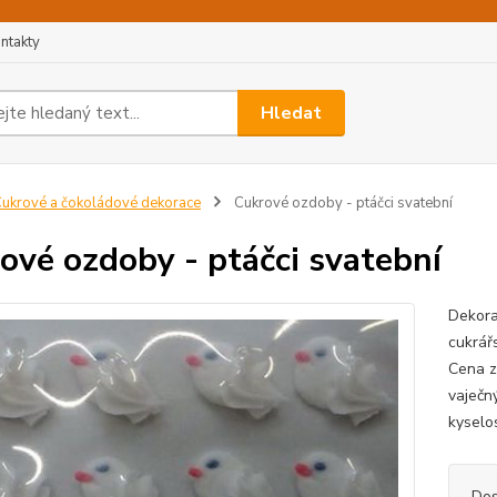
ntakty
Hledat
ukrové a čokoládové dekorace
Cukrové ozdoby - ptáčci svatební
ové ozdoby - ptáčci svatební
Dekora
cukrářs
Cena z
vaječný
kyselos
Dos