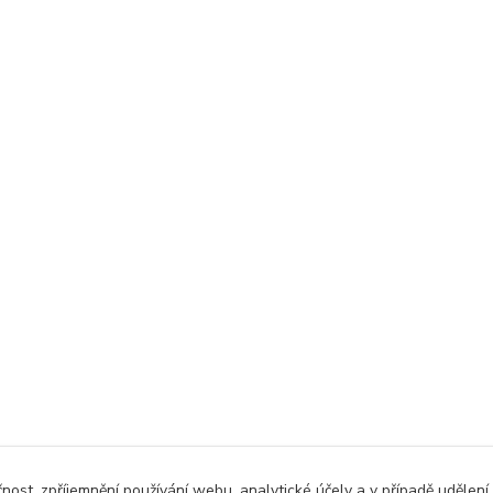
čnost, zpříjemnění používání webu, analytické účely a v případě udělení